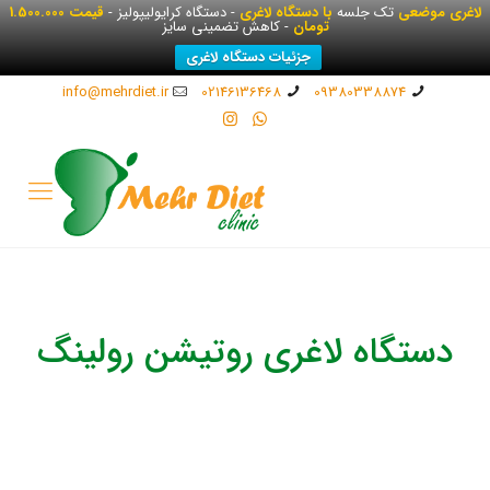
لاغری موضعی
تک جلسه
با دستگاه لاغری
- دستگاه کرایولیپولیز -
قیمت 1.500.000
تومان
- کاهش تضمینی سایز
جزئیات دستگاه لاغری
info@mehrdiet.ir
02146136468
09380338874
دستگاه لاغری روتیشن رولینگ