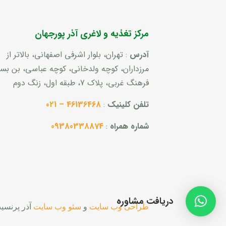
مرکز تغذیه و لاغری آذر پورجهان
آدرس
: تهران، بلوار اشرفی اصفهانی، بالاتر از
مرزداران، کوچه ولدخانی، کوچه عباسی، بن ب
فرهنگ غربی، پلاک 7، طبقه اول، زنگ دوم
تلفن کلینیک
:
46136468 – 021
شماره همراه
:
09380338874
دریافت مشاوره
طراحی وب سایت
و
سئو وب سایت
آذر پرنسی