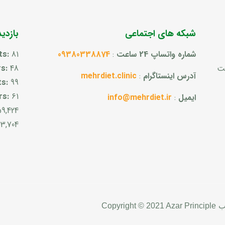
شبکه های اجتماعی
بازدی
شماره واتساپ 24 ساعت
:
09380338874
81
ts:
ست
48
rs:
آدرس اینستاگرام
:
mehrdiet.clinic
ts:
99
rs:
61
ایمیل
:
info@mehrdiet.ir
59,424
3,704
ب
Copyright © 2021 Azar Principle