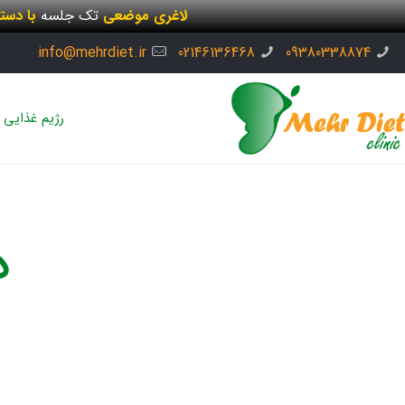
لاغری موضعی
تک جلسه
با دست
info@mehrdiet.ir
02146136468
09380338874
رژیم غذایی
د