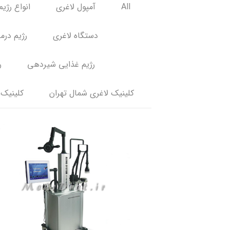
All
آمپول لاغری
انواع رژیم
دستگاه لاغری
رژیم درم
رژیم غذایی شیردهی
ر
کلینیک لاغری شمال تهران
کلینیک 