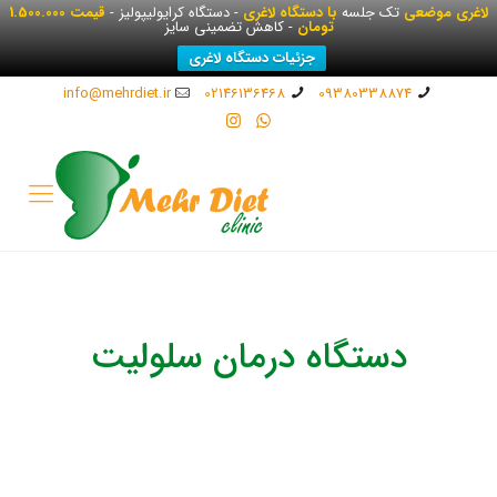
لاغری موضعی
تک جلسه
با دستگاه لاغری
- دستگاه کرایولیپولیز -
قیمت 1.500.000
تومان
- کاهش تضمینی سایز
جزئیات دستگاه لاغری
info@mehrdiet.ir
02146136468
09380338874
دستگاه درمان سلولیت