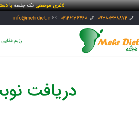
لاغری موضعی
تک جلسه
با دست
info@mehrdiet.ir
02146136468
09380338874
رژیم غذایی
دریافت نوبت