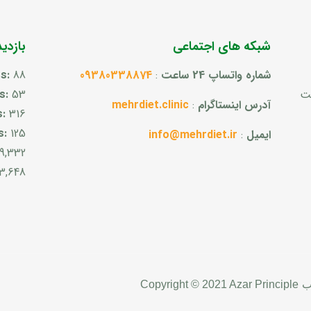
شبکه های اجتماعی
بازدی
شماره واتساپ 24 ساعت
:
09380338874
88
ts:
ست
53
rs:
آدرس اینستاگرام
:
mehrdiet.clinic
s:
316
s:
125
ایمیل
:
info@mehrdiet.ir
9,332
3,648
ب
Copyright © 2021 Azar Principle