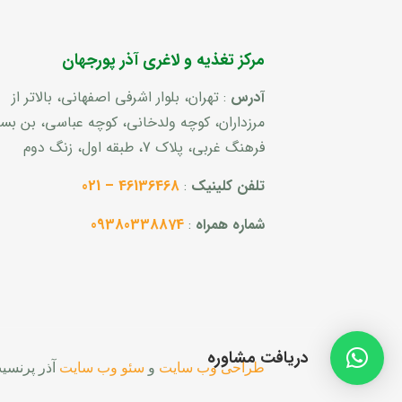
مرکز تغذیه و لاغری آذر پورجهان
آدرس
: تهران، بلوار اشرفی اصفهانی، بالاتر از
مرزداران، کوچه ولدخانی، کوچه عباسی، بن ب
فرهنگ غربی، پلاک 7، طبقه اول، زنگ دوم
تلفن کلینیک
:
46136468 – 021
شماره همراه
:
09380338874
دریافت مشاوره
طراحی وب سایت
و
سئو وب سایت
آذر پرنسی