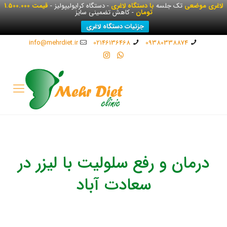
لاغری موضعی
تک جلسه
با دستگاه لاغری
- دستگاه کرایولیپولیز -
قیمت 1.500.000
تومان
- کاهش تضمینی سایز
جزئیات دستگاه لاغری
info@mehrdiet.ir
02146136468
09380338874
درمان و رفع سلولیت با لیزر در
سعادت آباد