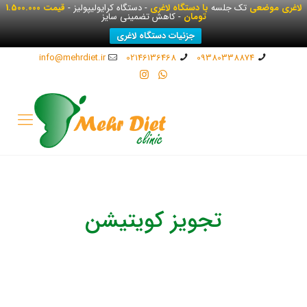
لاغری موضعی
تک جلسه
با دستگاه لاغری
- دستگاه کرایولیپولیز -
قیمت 1.500.000
تومان
- کاهش تضمینی سایز
جزئیات دستگاه لاغری
info@mehrdiet.ir
02146136468
09380338874
تجویز کویتیشن