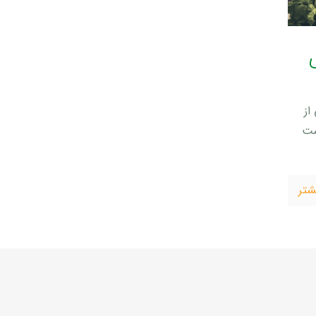
از
ست
شتر