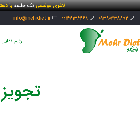
لاغری موضعی
تک جلسه
با دست
info@mehrdiet.ir
02146136468
09380338874
رژیم غذایی
تجویز 