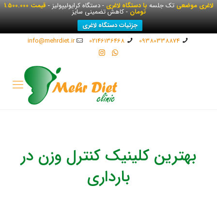
لاغری موضعی
تک جلسه
با دستگاه لاغری
- دستگاه کرایولیپولیز -
قیمت 1.500.000
تومان
- کاهش تضمینی سایز
جزئیات دستگاه لاغری
info@mehrdiet.ir
02146136468
09380338874
بهترین کلینیک کنترل وزن در
بارداری