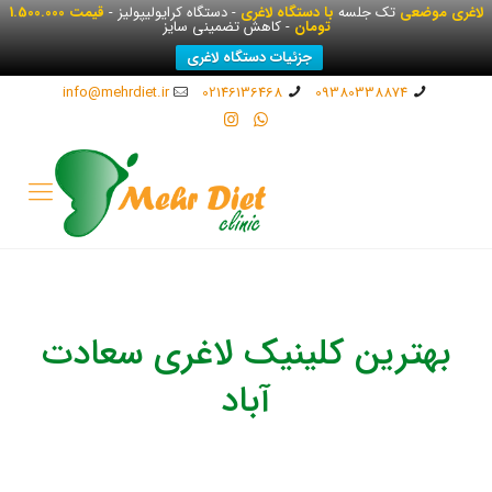
لاغری موضعی
تک جلسه
با دستگاه لاغری
- دستگاه کرایولیپولیز -
قیمت 1.500.000
تومان
- کاهش تضمینی سایز
جزئیات دستگاه لاغری
info@mehrdiet.ir
02146136468
09380338874
بهترین کلینیک لاغری سعادت
آباد