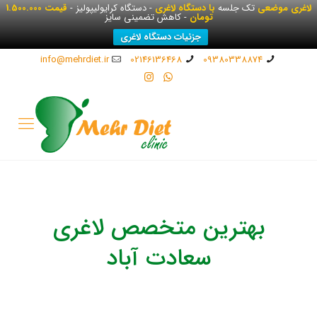
لاغری موضعی
تک جلسه
با دستگاه لاغری
- دستگاه کرایولیپولیز -
قیمت 1.500.000
تومان
- کاهش تضمینی سایز
جزئیات دستگاه لاغری
info@mehrdiet.ir
02146136468
09380338874
بهترین متخصص لاغری
سعادت آباد