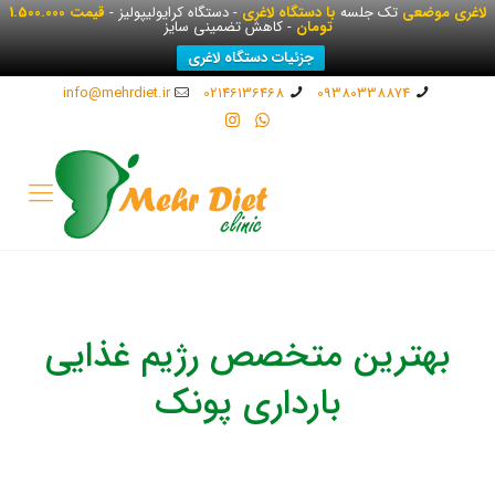
لاغری موضعی
تک جلسه
با دستگاه لاغری
- دستگاه کرایولیپولیز -
قیمت 1.500.000
تومان
- کاهش تضمینی سایز
جزئیات دستگاه لاغری
info@mehrdiet.ir
02146136468
09380338874
بهترین متخصص رژیم غذایی
بارداری پونک