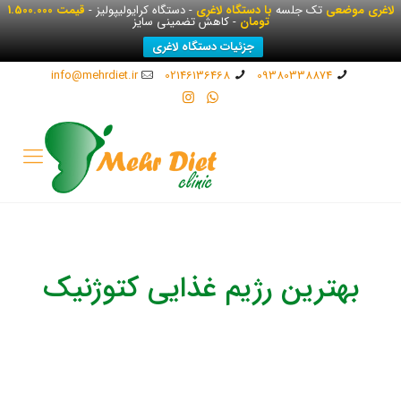
لاغری موضعی
تک جلسه
با دستگاه لاغری
- دستگاه کرایولیپولیز -
قیمت 1.500.000
تومان
- کاهش تضمینی سایز
جزئیات دستگاه لاغری
info@mehrdiet.ir
02146136468
09380338874
بهترین رژیم غذایی کتوژنیک