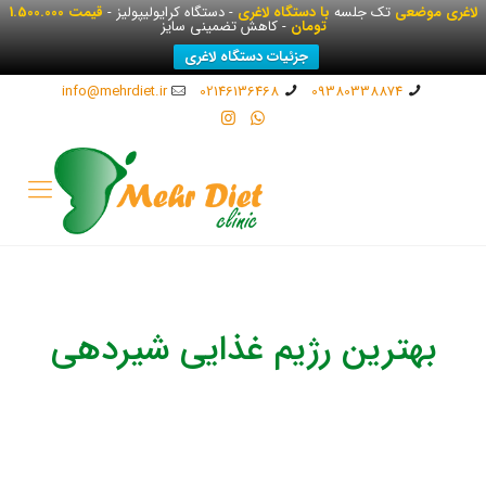
لاغری موضعی
تک جلسه
با دستگاه لاغری
- دستگاه کرایولیپولیز -
قیمت 1.500.000
تومان
- کاهش تضمینی سایز
جزئیات دستگاه لاغری
info@mehrdiet.ir
02146136468
09380338874
بهترین رژیم غذایی شیردهی