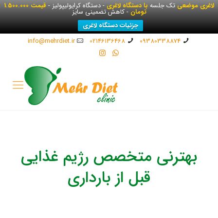
لاغری موضعی
تک جلسه
با دستگاه لاغری
- دستگاه کرایولیپولیز -
قیمت 1.500.000
تومان
- کاهش تضمینی سایز
جزئیات دستگاه لاغری
info@mehrdiet.ir
02146136468
09380338874
بهترنی متخصص رژیم غذایی
قبل از بارداری