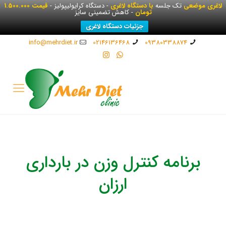
لاغری موضعی
تک جلسه
با دستگاه لاغری
- دستگاه کرایولیپولیز -
قیمت 1.500.000
تومان
- کاهش تضمینی سایز
جزئیات دستگاه لاغری
info@mehrdiet.ir
02146136468
09380338874
برنامه کنترل وزن در بارداری
ارزان