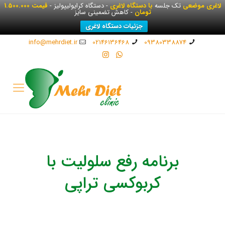
لاغری موضعی
تک جلسه
با دستگاه لاغری
- دستگاه کرایولیپولیز -
قیمت 1.500.000
تومان
- کاهش تضمینی سایز
جزئیات دستگاه لاغری
info@mehrdiet.ir
02146136468
09380338874
برنامه رفع سلولیت با
کربوکسی تراپی