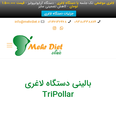
لاغری موضعی
تک جلسه
با دستگاه لاغری
- دستگاه کرایولیپولیز -
قیمت 1.500.000
تومان
- کاهش تضمینی سایز
جزئیات دستگاه لاغری
info@mehrdiet.ir
02146136468
09380338874
بالینی دستگاه لاغری
TriPollar