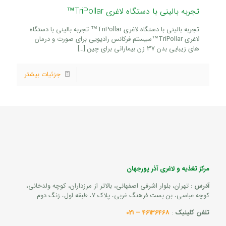
تجربه بالینی با دستگاه لاغری TriPollar™
تجربه بالینی با دستگاه لاغری TriPollar™ تجربه بالینی با دستگاه
لاغری TriPollar™سیستم فرکانس رادیویی برای صورت و درمان
های زیبایی بدن 37 زن بیمارانی برای چین
[…]
جزئیات بیشتر
مرکز تغذیه و لاغری آذر پورجهان
آدرس
: تهران، بلوار اشرفی اصفهانی، بالاتر از مرزداران، کوچه ولدخانی،
کوچه عباسی، بن بست فرهنگ غربی، پلاک 7، طبقه اول، زنگ دوم
تلفن کلینیک
:
46136468 – 021