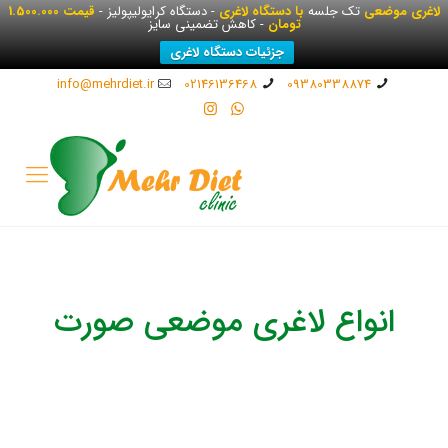
لاغری موضعی
تک جلسه
با دستگاه لاغری
- دستگاه کرایولیپولیز -
قیمت 1.500.000
تومان
- کاهش تضمینی سایز
جزئیات دستگاه لاغری
info@mehrdiet.ir
02146136468
09380338874
انواع لاغری موضعی صورت