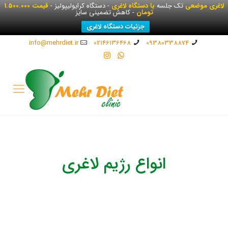
لاغری موضعی
تک جلسه
با دستگاه لاغری
- دستگاه کرایولیپولیز -
قیمت 1.500.000
تومان
- کاهش تضمینی سایز
جزئیات دستگاه لاغری
info@mehrdiet.ir
02146136468
09380338874
انواع رژیم لاغری