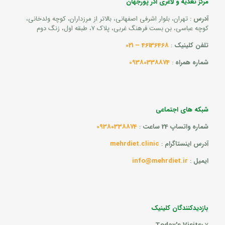
مرکز تغذیه و لاغری آذر پورجهان
آدرس
: تهران، بلوار اشرفی اصفهانی، بالاتر از مرزداران، کوچه ولدخانی،
کوچه عباسی، بن بست فرهنگ غربی، پلاک 7، طبقه اول، زنگ دوم
تلفن کلینیک
:
46136468 – 021
شماره همراه
:
09380338874
شبکه های اجتماعی
شماره واتساپ 24 ساعت
:
09380338874
آدرس اینستاگرام
:
mehrdiet.clinic
ایمیل
:
info@mehrdiet.ir
بازدیدکنندگان کلینیک