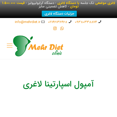
لاغری موضعی
تک جلسه
با دستگاه لاغری
- دستگاه کرایولیپولیز -
قیمت 1.500.000
تومان
- کاهش تضمینی سایز
جزئیات دستگاه لاغری
info@mehrdiet.ir
02146136468
09380338874
آمپول اسپارتینا لاغری