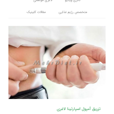
گالری ویدیو
لاغری موضعی
متخصص رژیم غذایی
مقالات کلینیک
تزریق آمپول اسپارتینا لاغری