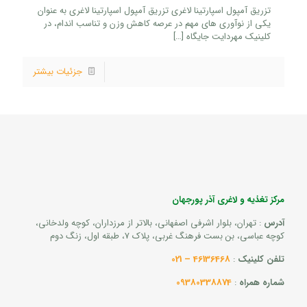
تزریق آمپول اسپارتینا لاغری تزریق آمپول اسپارتینا لاغری به عنوان
یکی از نوآوری های مهم در عرصه کاهش وزن و تناسب اندام، در
کلینیک مهردایت جایگاه
[…]
جزئیات بیشتر
مرکز تغذیه و لاغری آذر پورجهان
آدرس
: تهران، بلوار اشرفی اصفهانی، بالاتر از مرزداران، کوچه ولدخانی،
کوچه عباسی، بن بست فرهنگ غربی، پلاک 7، طبقه اول، زنگ دوم
تلفن کلینیک
:
46136468 – 021
شماره همراه
:
09380338874