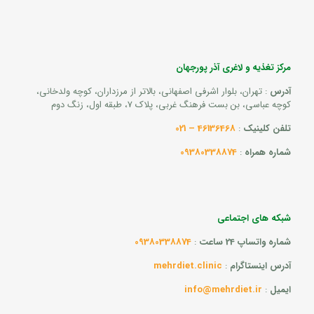
مرکز تغذیه و لاغری آذر پورجهان
آدرس
: تهران، بلوار اشرفی اصفهانی، بالاتر از مرزداران، کوچه ولدخانی،
کوچه عباسی، بن بست فرهنگ غربی، پلاک 7، طبقه اول، زنگ دوم
تلفن کلینیک
:
46136468 – 021
شماره همراه
:
09380338874
شبکه های اجتماعی
شماره واتساپ 24 ساعت
:
09380338874
آدرس اینستاگرام
:
mehrdiet.clinic
ایمیل
:
info@mehrdiet.ir