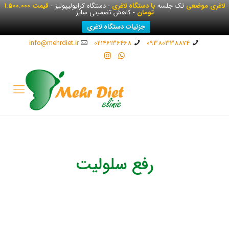
لاغری موضعی
تک جلسه
با دستگاه لاغری
- دستگاه کرایولیپولیز -
قیمت 1.500.000
تومان
- کاهش تضمینی سایز
جزئیات دستگاه لاغری
info@mehrdiet.ir
02146136468
09380338874
رفع سلولیت