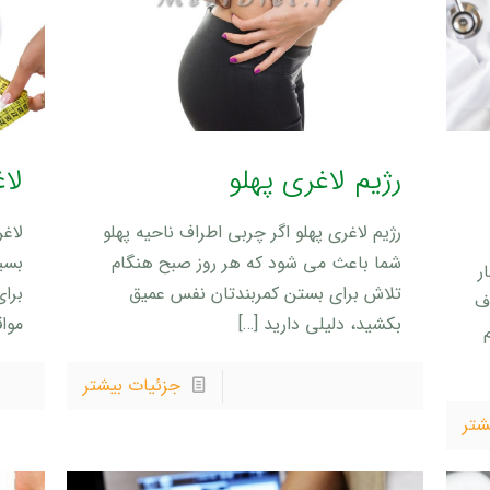
رژیم لاغری پهلو
لا
رژیم لاغری پهلو اگر چربی اطراف ناحیه پهلو
لاغ
شما باعث می شود که هر روز صبح هنگام
بسی
ر
تلاش برای بستن کمربندتان نفس عمیق
برا
ف
بکشید، دلیلی دارید
[…]
مواق
جزئیات بیشتر
شتر