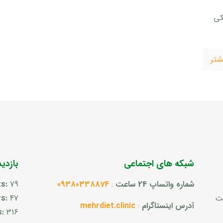
کی
شتر
شبکه های اجتماعی
بازدی
شماره واتساپ 24 ساعت
:
09380338874
79
ts:
ست
47
rs:
آدرس اینستاگرام
:
mehrdiet.clinic
s:
316