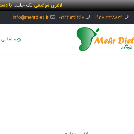
لاغری موضعی
تک جلسه
با دست
info@mehrdiet.ir
02146136468
09380338874
رژیم غذایی
لاغری موضعی