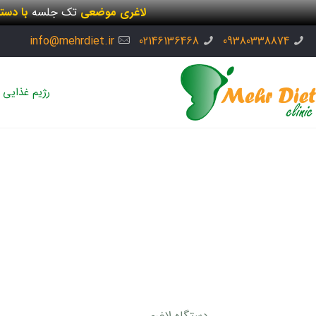
لاغری موضعی
تک جلسه
با دست
info@mehrdiet.ir
02146136468
09380338874
رژیم غذایی
دستگاه لاغری