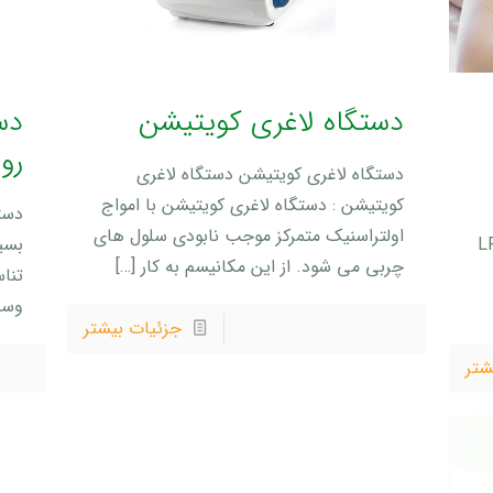
دستگاه لاغری کویتیشن
دس
رو
دستگاه لاغری کویتیشن دستگاه لاغری
کویتیشن : دستگاه لاغری کویتیشن با امواج
دست
اولتراسنیک متمرکز موجب نابودی سلول های
 دستگاه لاغری LPG
بسیا
چربی می شود. از این مکانیسم به کار
[…]
تناس
وسی
جزئیات بیشتر
شتر