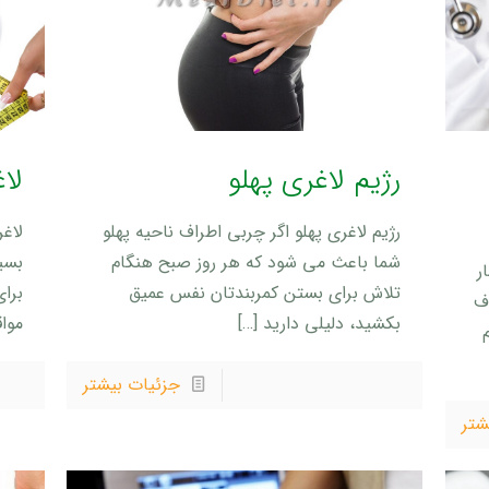
رژیم لاغری پهلو
لا
رژیم لاغری پهلو اگر چربی اطراف ناحیه پهلو
لاغ
شما باعث می شود که هر روز صبح هنگام
بسی
ر
تلاش برای بستن کمربندتان نفس عمیق
برا
ف
بکشید، دلیلی دارید
[…]
مواق
جزئیات بیشتر
شتر