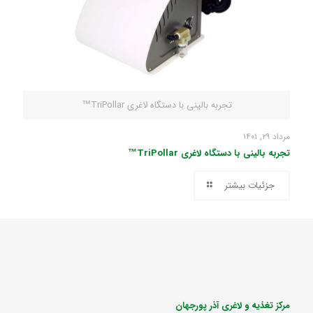
تجربه بالینی با دستگاه لاغری TriPollar™
مرداد ۲۹, ۱۴۰۱
تجربه بالینی با دستگاه لاغری TriPollar™
جزئیات بیشتر
مرکز تغذیه و لاغری آذر پورجهان