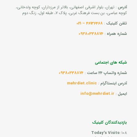
آدرس
: تهران، بلوار اشرفی اصفهانی، بالاتر از مرزداران، کوچه ولدخانی،
کوچه عباسی، بن بست فرهنگ غربی، پلاک 7، طبقه اول، زنگ دوم
تلفن کلینیک
:
46136468 – 021
شماره همراه
:
09380338874
شبکه های اجتماعی
شماره واتساپ 24 ساعت
:
09380338874
آدرس اینستاگرام
:
mehrdiet.clinic
ایمیل
:
info@mehrdiet.ir
بازدیدکنندگان کلینیک
Today's Visits:
108