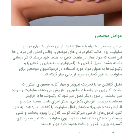
عوامل موضعی
عوامل موضعی، همراه با ماساژ شدید، اولین تلاش ها برای درمان
سلولیت بود. مانند تمام درمان های موضعی، چالش اصلی این درمان ها
این است که مواد فعال در غلظت کافی به هدف خود برسند تا اثر درمانی
داشته باشند. متیل گزانتین ها (آمینوفیلین، تئوفیلین و کافئین) و
رتینوئیدها به عنوان مواد مورد استفاده در فرمولاسیون موضعی برای
سلولیت به طور گسترده مورد ارزیابی قرار گرفته اند.
متیل گزانتین ها با تحریک لیپولیز و مهار آنزیم فسفودی استراز که
غلظت آدنوزین مونوفسفات حلقوی را افزایش می دهد، سلولیت را بهبود
می بخشد. از سوی دیگر تصور می‌شود که رتینوئیدها با افزایش
ضخامت پوست، افزایش رگ‌زایی، سنتز اجزای بافت همبند جدید و
افزایش تعداد فیبروبلاست‌های فعال سلولیت را کاهش می‌دهند. به طور
کلی، فرمول‌های خاصی می‌توانند تولید کلاژن را بهبود بخشند و شلی
پوست را کاهش دهند، اما به ندرت روی سلولیت ، که نیاز به بازسازی
گسترده چربی، کلاژن و بافت همبند دارد موثر هستند.