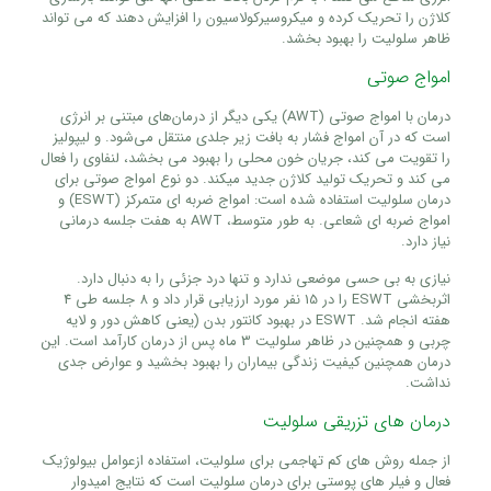
کلاژن را تحریک کرده و میکروسیرکولاسیون را افزایش دهند که می تواند
ظاهر سلولیت را بهبود بخشد.
امواج صوتی
درمان با امواج صوتی (AWT) یکی دیگر از درمان‌های مبتنی بر انرژی
است که در آن امواج فشار به بافت زیر جلدی منتقل می‌شود. و لیپولیز
را تقویت می کند، جریان خون محلی را بهبود می بخشد، لنفاوی را فعال
می کند و تحریک تولید کلاژن جدید میکند. دو نوع امواج صوتی برای
درمان سلولیت استفاده شده است: امواج ضربه ای متمرکز (ESWT) و
امواج ضربه ای شعاعی. به طور متوسط، AWT به هفت جلسه درمانی
نیاز دارد.
نیازی به بی حسی موضعی ندارد و تنها درد جزئی را به دنبال دارد.
اثربخشی ESWT را در 15 نفر مورد ارزیابی قرار داد و 8 جلسه طی 4
هفته انجام شد. ESWT در بهبود کانتور بدن (یعنی کاهش دور و لایه
چربی و همچنین در ظاهر سلولیت 3 ماه پس از درمان کارآمد است. این
درمان همچنین کیفیت زندگی بیماران را بهبود بخشید و عوارض جدی
نداشت.
درمان های تزریقی سلولیت
از جمله روش های کم تهاجمی برای سلولیت، استفاده ازعوامل بیولوژیک
فعال و فیلر های پوستی برای درمان سلولیت است که نتایج امیدوار