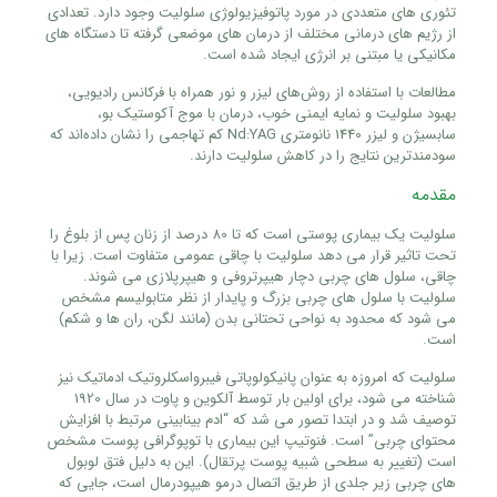
تئوری های متعددی در مورد پاتوفیزیولوژی سلولیت وجود دارد. تعدادی
از رژیم های درمانی مختلف از درمان های موضعی گرفته تا دستگاه های
مکانیکی یا مبتنی بر انرژی ایجاد شده است.
مطالعات با استفاده از روش‌های لیزر و نور همراه با فرکانس رادیویی،
بهبود سلولیت و نمایه ایمنی خوب، درمان با موج آکوستیک بو،
سابسیژن و لیزر 1440 نانومتری Nd:YAG کم تهاجمی را نشان داده‌اند که
سودمندترین نتایج را در کاهش سلولیت دارند.
مقدمه
سلولیت یک بیماری پوستی است که تا 80 درصد از زنان پس از بلوغ را
تحت تاثیر قرار می دهد سلولیت با چاقی عمومی متفاوت است. زیرا با
چاقی، سلول های چربی دچار هیپرتروفی و هیپرپلازی می شوند.
سلولیت با سلول های چربی بزرگ و پایدار از نظر متابولیسم مشخص
می شود که محدود به نواحی تحتانی بدن (مانند لگن، ران ها و شکم)
است.
سلولیت که امروزه به عنوان پانیکولوپاتی فیبرواسکلروتیک ادماتیک نیز
شناخته می شود، برای اولین بار توسط آلکوین و پاوت در سال 1920
توصیف شد و در ابتدا تصور می شد که “ادم بینابینی مرتبط با افزایش
محتوای چربی” است. فنوتیپ این بیماری با توپوگرافی پوست مشخص
است (تغییر به سطحی شبیه پوست پرتقال). این به دلیل فتق لوبول
های چربی زیر جلدی از طریق اتصال درمو هیپودرمال است، جایی که