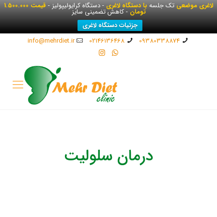
لاغری موضعی
تک جلسه
با دستگاه لاغری
- دستگاه کرایولیپولیز -
قیمت 1.500.000
تومان
- کاهش تضمینی سایز
جزئیات دستگاه لاغری
info@mehrdiet.ir
02146136468
09380338874
درمان سلولیت