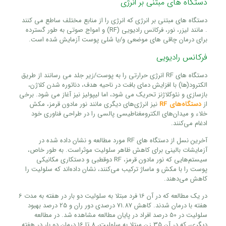
دستگاه های مبتنی بر انرژی
دستگاه های مبتنی بر انرژی که انرژی را از منابع مختلف ساطع می کنند
. مانند لیزر، نور، فرکانس رادیویی (RF) و امواج صوتی به طور گسترده
برای درمان چاقی های موضعی و/یا شلی پوست آزمایش شده است.
فرکانس رادیویی
دستگاه های RF انرژی حرارتی را به پوست/زیر جلد می رسانند از طریق
الکترود(ها) با افزایش دمای بافت در ناحیه هدف، دناتوره شدن کلاژن،
بازسازی و نئوکلاژنز تحریک می شود، اما لیپولیز نیز آغاز می شود. برخی
از
دستگاه‌های RF
نیز انرژی‌های دیگری مانند نور مادون قرمز، مکش
خلاء و میدان‌های الکترومغناطیسی پالسی را در طراحی فناوری خود
ادغام می‌کنند.
آخرین نسل از دستگاه های RF مورد مطالعه و نشان داده شده در
آزمایشات بالینی برای کاهش ظاهر سلولیت موثراست. به طور خاص،
سیستم‌هایی که نور مادون قرمز، RF دوقطبی و دستکاری مکانیکی
پوست را با مکش و ماساژ ترکیب می‌کنند، نشان داده‌اند که سلولیت را
کاهش می‌دهند.
در یک مطالعه که در آن 16 فرد مبتلا به سلولیت دو بار در هفته به مدت 6
هفته با درمان شدند. کاهش 71.87 درصدی دور ران و 25 درصد بهبود
سلولیت در 50 درصد افراد در پایان مطالعه مشاهده شد. در مطالعه
دیگری، که در آن 35 زن مبتلا به سلولیت، 8 تا 16 درمان دو بار در هفته