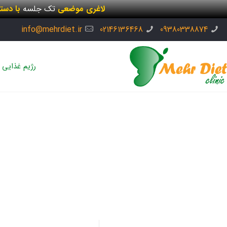
لاغری موضعی
تک جلسه
با دست
info@mehrdiet.ir
02146136468
09380338874
رژیم غذایی