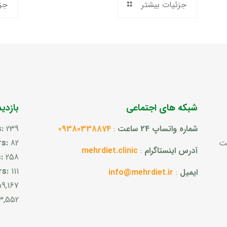
جزئیات بیشتر
جز
شبکه های اجتماعی
بازدی
شماره واتساپ 24 ساعت
:
09380338874
239
s:
ست
82
rs:
آدرس اینستاگرام
:
mehrdiet.clinic
s:
258
rs:
111
ایمیل
:
info@mehrdiet.ir
59,167
3,552