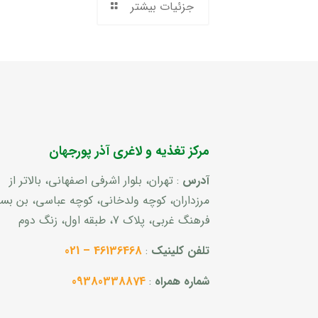
جزئیات بیشتر
مرکز تغذیه و لاغری آذر پورجهان
آدرس
: تهران، بلوار اشرفی اصفهانی، بالاتر از
مرزداران، کوچه ولدخانی، کوچه عباسی، بن ب
فرهنگ غربی، پلاک 7، طبقه اول، زنگ دوم
تلفن کلینیک
:
46136468 – 021
شماره همراه
:
09380338874