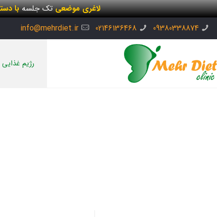
لاغری موضعی
تک جلسه
با دست
info@mehrdiet.ir
02146136468
09380338874
رژیم غذایی