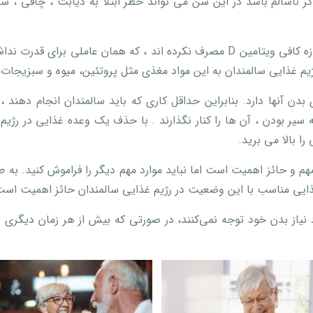
گر ناسالم باشد در این سن می تواند خطر ابتلا به دیابت ، چاقی ، سکته
بسیاری از سالمندان در سنین جوانی نیز به اندازه کافی ویتامین D مصرف نکرده اند ،
یم غذایی سالمندان به این مواد مغذی مثل پروتئین، میوه و سبزیجات نی
 بدن آنها دارد. بنابراین حداقل کاری که باید سالمندان انجام دهند 
ه سیر بودن ، آن ها را کنار نگذارند . با حذف یک وعده غذایی در ر
ا بالا می برید.
م و حائز اهمیت است اما نباید موارد مهم دیگر را فراموش کنید. به 
غذایی مناسب با این وضعیت در رژیم غذایی سالمندان حائز اهمیت است
 نیاز بدن خود توجه نمی‌کنند، در صورتی که بیش از هر زمان دیگری به