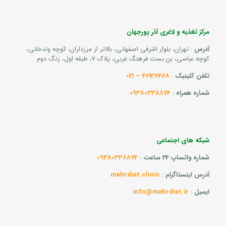
مرکز تغذیه و لاغری آذر پورجهان
آدرس
: تهران، بلوار اشرفی اصفهانی، بالاتر از مرزداران، کوچه ولدخانی،
کوچه عباسی، بن بست فرهنگ غربی، پلاک 7، طبقه اول، زنگ دوم
تلفن کلینیک
:
46136468 – 021
شماره همراه
:
09380338874
شبکه های اجتماعی
شماره واتساپ 24 ساعت
:
09380338874
آدرس اینستاگرام
:
mehrdiet.clinic
ایمیل
:
info@mehrdiet.ir