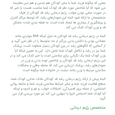
معنی که چگونه فرزند شما با سایر کودکان هم جنس و هم سن مقایسه
می شود که آیا شاخص مورد نظر قد کودک شما مناسب هست یا خیر که
در صورت منفی بودن جواب، رژیم درمانی رشد قد کودکان از طرف
متخصصان ما ارائه شود البته این نمودارهای رشد، که توسط مراکز کنترل
و پیشگیری از بیماری ها ایجاد شده است، به طبقه بندی شدت مشکل
قد و وزن کودک کمک می کند.
البته در رژیم درمانی رشد قد کودکان به دلیل اینکه BMI مواردی مانند
عضلانی بودن یا داشتن بدنی بزرگتر از حد متوسط را در نظر نمی گیرد و
از آنجایی که الگوهای رشد در بین کودکان بسیار متفاوت است، پزشک
شما نیز در رشد و تکامل کودک شما نقش دارد. این به تعیین اینکه آیا
وزن کودک شما یک نگرانی برای سلامتی است یا خیر کمک می کند و در
این رژیم درمانی رشد قد کودکان بر شاخص توده بدنی و وزن در
نمودارهای رشد، پزشک ارزیابی می کند که سابقه چاقی و مشکلات
سلامتی مرتبط با وزن مانند دیابت در خانواده شما چگونه است.
البته پیش از ارائه رژیم درمانی رشد قد کودکان عادات غذایی کودک شما،
سطح فعالیت فرزند شما و سایر شرایط سلامتی فرزند شما و سابقه روانی
اجتماعی، از جمله بروز افسردگی، اختلالات خواب، و غم و اندوه و اینکه
آیا کودک شما احساس انزوا یا تنهایی می کند نیز مورد بررسی قرار می
گیرد.
متخصص رژیم درمانی