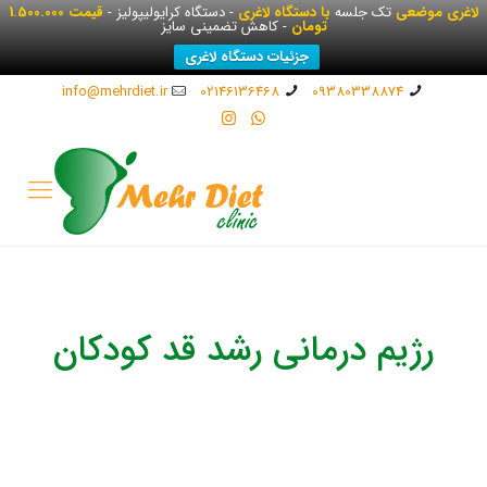
لاغری موضعی
تک جلسه
با دستگاه لاغری
- دستگاه کرایولیپولیز -
قیمت 1.500.000
تومان
- کاهش تضمینی سایز
جزئیات دستگاه لاغری
info@mehrdiet.ir
02146136468
09380338874
رژیم درمانی رشد قد کودکان