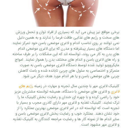
برخی مواقع نیز پیش می آید که بسیاری از افراد توان و تحمل ورزش
های سخت و رژیم های غذایی طاقت فرسا را ندارند و به همین دلیل
نمی توانند بر روی تناسب اندام و لاغری موضعی باسن خود تمرکز نمایند.
اما دستگاه های بسیار پیشرفته و مدرن که برای لاغری موضعی اندام
های بدن به کار می روند، توانسته اند که این مشکلات را بر طرف ساخته
و راه های لاغری باسن و اندام های مختلف بدن را هموار نمایند. امواج
مایکروویو تولید شده توسط دستگاه لاغری موضعی باسن به صورت
متمرکز و اختصاصی به سلول های چربی تابانده شده و باعث کاهش
چربی های موضعی باسن و یا هر اندام مورد هدف دیگر می شود.
کلینیک لاغری مهر با چندین سال تجربه و مهارت در زمینه
رژیم های
لاغری
و لاغری های موضعی با دستگاه، همیشه توانسته مشتریان عزیز
خود را راضی کرده و با چهره ای خندان و رضایت بخش کلینیک ما را
ترک نمایند. کلینیک تغذیه و لاغری مهر دارای کادری مجرب و بسیار با
تجربه است که توانسته اند در امر لاغری موضعی بهترین عملکرد را از
خود نشان دهند. عملکرد خوب و رضایت بخش لاغری موضعی باسن و
سایر اندام ها از نمونه کار ها و رضایت مراجعه کنندگان به کلینیک تغذیه
و لاغری مهر مشهود است.