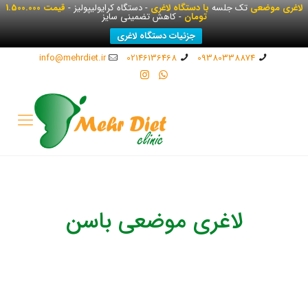
لاغری موضعی
تک جلسه
با دستگاه لاغری
- دستگاه کرایولیپولیز -
قیمت 1.500.000
تومان
- کاهش تضمینی سایز
جزئیات دستگاه لاغری
info@mehrdiet.ir
02146136468
09380338874
لاغری موضعی باسن