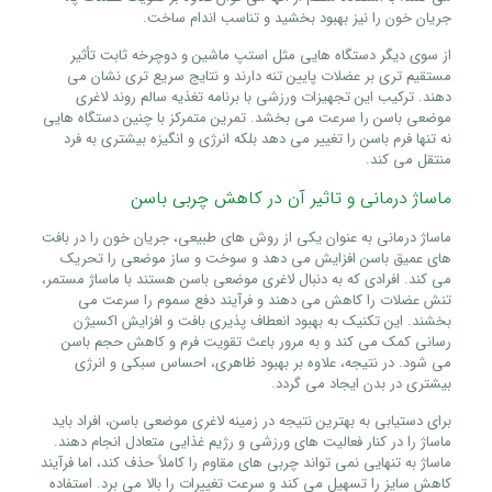
جریان خون را نیز بهبود بخشید و تناسب اندام ساخت.
از سوی دیگر دستگاه‌ هایی مثل استپ‌ ماشین و دوچرخه ثابت تأثیر
مستقیم‌ تری بر عضلات پایین‌ تنه دارند و نتایج سریع‌ تری نشان می‌
دهند. ترکیب این تجهیزات ورزشی با برنامه تغذیه سالم روند لاغری
موضعی باسن را سرعت می‌ بخشد. تمرین متمرکز با چنین دستگاه‌ هایی
نه‌ تنها فرم باسن را تغییر می‌ دهد بلکه انرژی و انگیزه بیشتری به فرد
منتقل می‌ کند.
ماساژ درمانی و تاثیر آن در کاهش چربی باسن
ماساژ درمانی به‌ عنوان یکی از روش‌ های طبیعی، جریان خون را در بافت‌
های عمیق باسن افزایش می‌ دهد و سوخت‌ و ساز موضعی را تحریک
می‌ کند. افرادی که به‌ دنبال لاغری موضعی باسن هستند با ماساژ مستمر،
تنش عضلات را کاهش می‌ دهند و فرآیند دفع سموم را سرعت می‌
بخشند. این تکنیک به بهبود انعطاف‌ پذیری بافت و افزایش اکسیژن‌
رسانی کمک می‌ کند و به مرور باعث تقویت فرم و کاهش حجم باسن
می‌ شود. در نتیجه، علاوه بر بهبود ظاهری، احساس سبکی و انرژی
بیشتری در بدن ایجاد می‌ گردد.
برای دستیابی به بهترین نتیجه در زمینه لاغری موضعی باسن، افراد باید
ماساژ را در کنار فعالیت‌ های ورزشی و رژیم غذایی متعادل انجام دهند.
ماساژ به تنهایی نمی‌ تواند چربی‌ های مقاوم را کاملاً حذف کند، اما فرآیند
کاهش سایز را تسهیل می‌ کند و سرعت تغییرات را بالا می‌ برد. استفاده